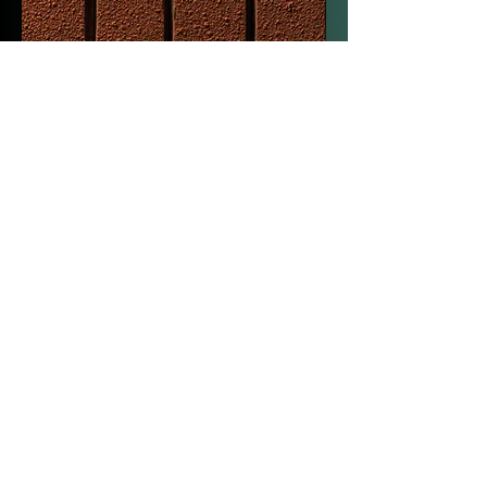
Ensemble nous allons travailler
sur ces 3 besoins
et vos motivations
pour vous permettre de
retrouver un
bien-être
et une
relation apaisée à
l’alimentation.
Clémence Carnal