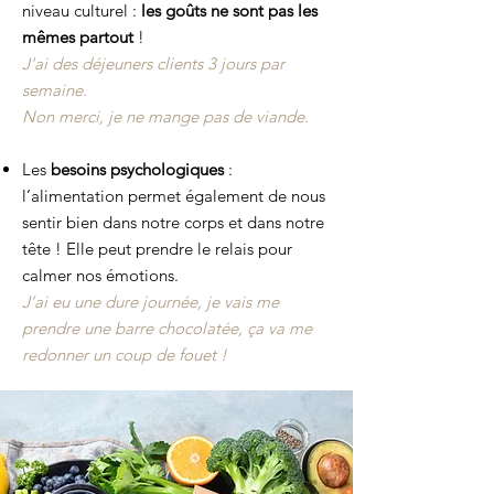
niveau culturel :
les goûts ne sont pas les
mêmes partout
!
J'ai des déjeuners clients 3 jours par
semaine.
Non merci, je ne mange pas de viande.
Les
besoins psychologiques
:
l’alimentation permet également de nous
sentir bien dans notre corps et dans notre
tête ! Elle peut prendre le relais pour
calmer nos émotions.
J’ai eu une dure journée, je vais me
prendre une barre chocolatée, ça va me
redonner un coup de fouet !